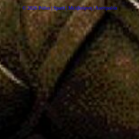
© 2026 Ράδιο | Sparti | Μελβούρνη | Αυστραλία