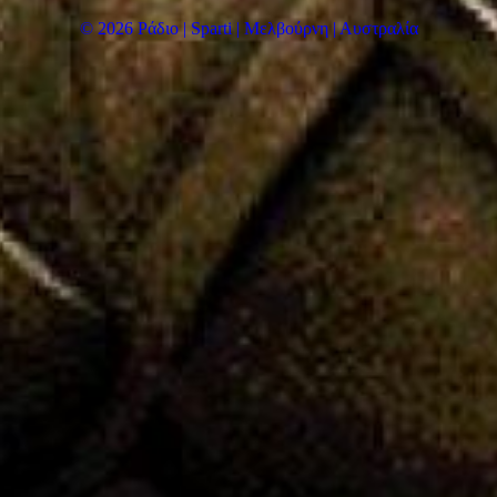
© 2026 Ράδιο | Sparti | Μελβούρνη | Αυστραλία