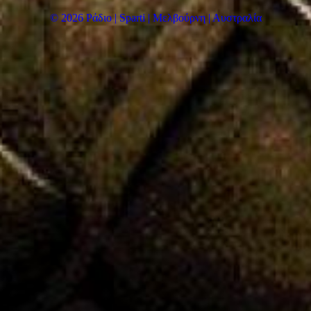
© 2026 Ράδιο | Sparti | Μελβούρνη | Αυστραλία