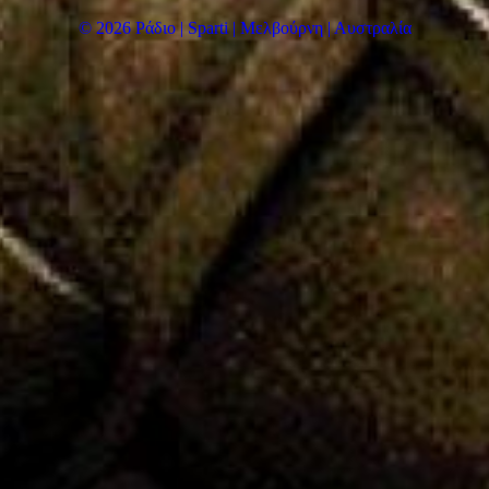
© 2026 Ράδιο | Sparti | Μελβούρνη | Αυστραλία