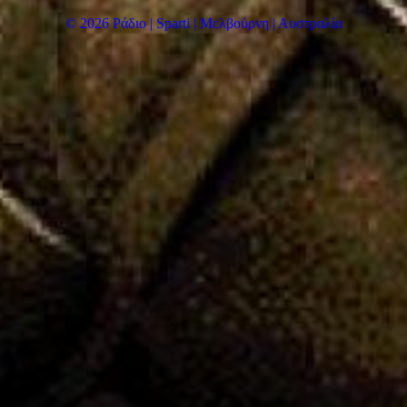
© 2026 Ράδιο | Sparti | Μελβούρνη | Αυστραλία