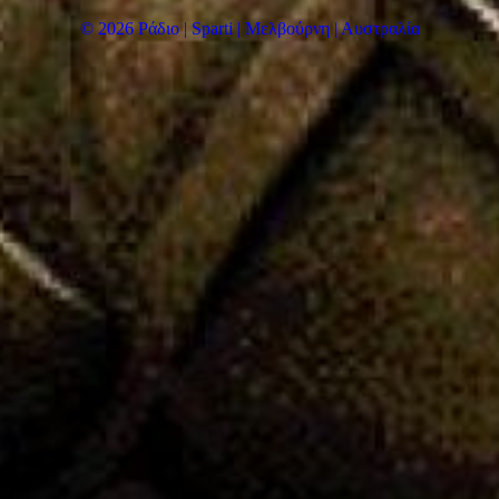
© 2026 Ράδιο | Sparti | Μελβούρνη | Αυστραλία