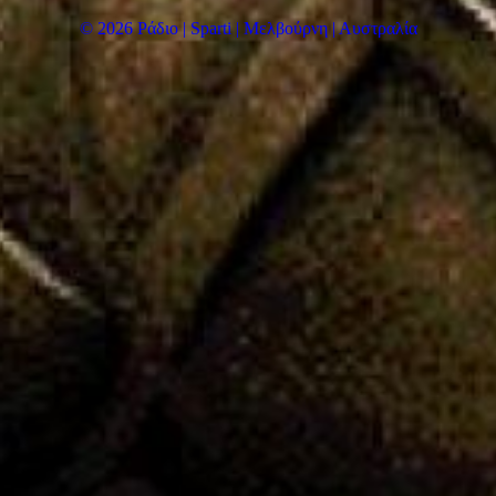
© 2026 Ράδιο | Sparti | Μελβούρνη | Αυστραλία