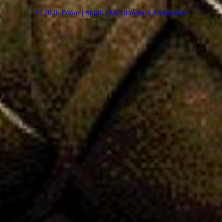
© 2026 Ράδιο | Sparti | Μελβούρνη | Αυστραλία