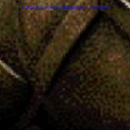
© 2026 Ράδιο | Sparti | Μελβούρνη | Αυστραλία