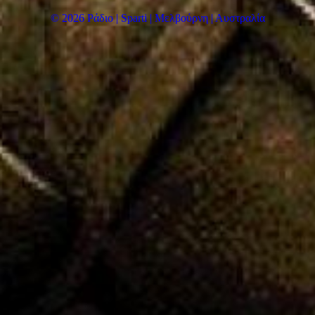
© 2026 Ράδιο | Sparti | Μελβούρνη | Αυστραλία