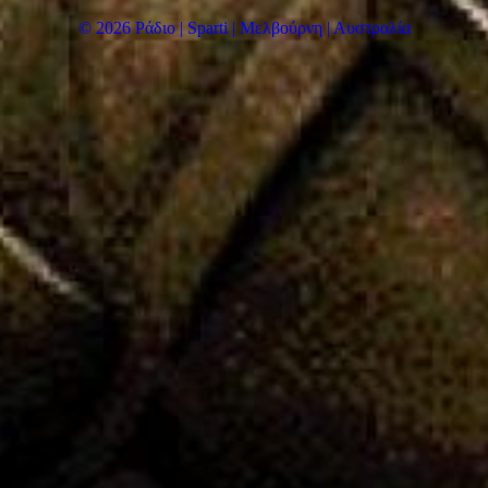
© 2026 Ράδιο | Sparti | Μελβούρνη | Αυστραλία