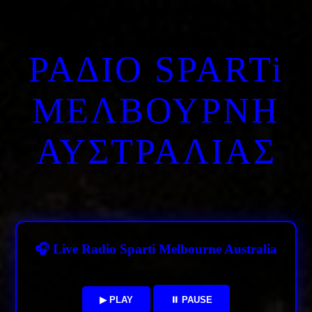
ΡΑΔΙΟ SPARTi
ΜΕΛΒΟΥΡΝΗ
ΑΥΣΤΡΑΛΙΑΣ
🎧 Live Radio Sparti Melbourne Australia
▶ PLAY
⏸ PAUSE