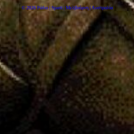
© 2026 Ράδιο | Sparti | Μελβούρνη | Αυστραλία