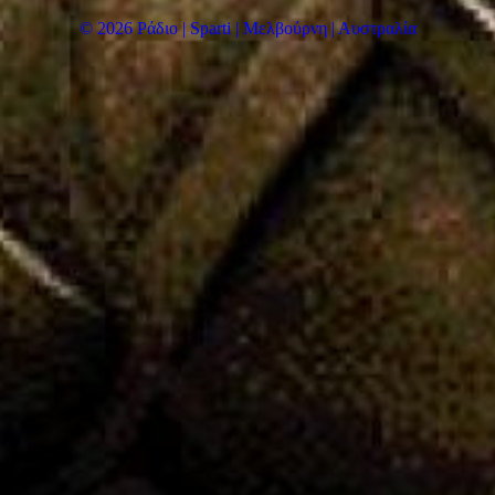
© 2026 Ράδιο | Sparti | Μελβούρνη | Αυστραλία