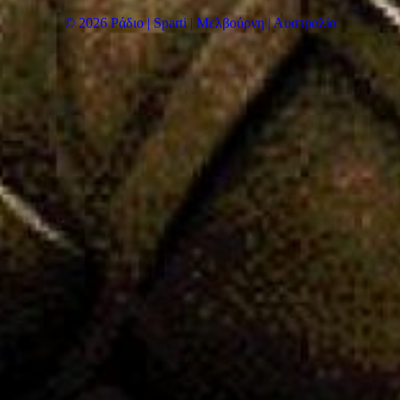
© 2026 Ράδιο | Sparti | Μελβούρνη | Αυστραλία