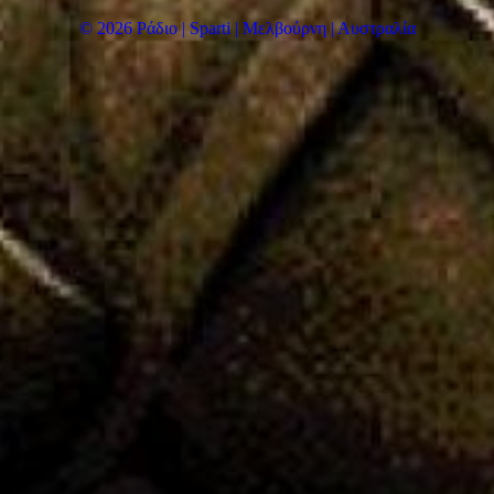
© 2026 Ράδιο | Sparti | Μελβούρνη | Αυστραλία