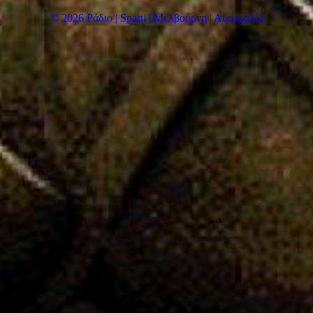
© 2026 Ράδιο | Sparti | Μελβούρνη | Αυστραλία