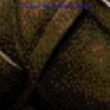
© 2026 Ράδιο | Sparti | Μελβούρνη | Αυστραλία