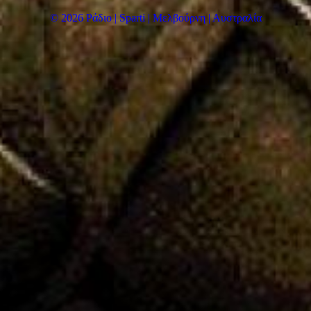
© 2026 Ράδιο | Sparti | Μελβούρνη | Αυστραλία