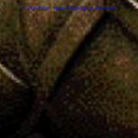
© 2026 Ράδιο | Sparti | Μελβούρνη | Αυστραλία