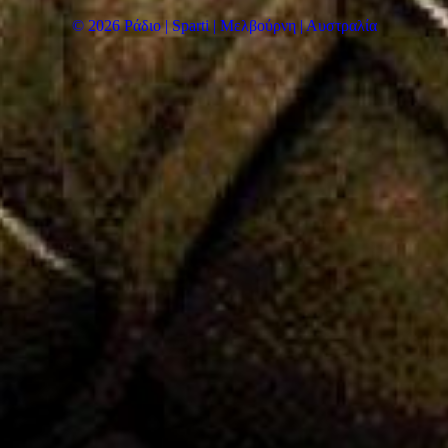
© 2026 Ράδιο | Sparti | Μελβούρνη | Αυστραλία