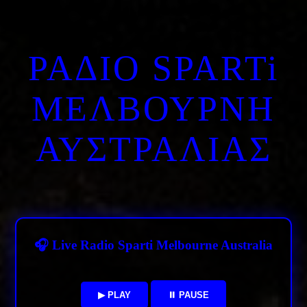
ΡΑΔΙΟ SPARTi
ΜΕΛΒΟΥΡΝΗ
ΑΥΣΤΡΑΛΙΑΣ
🎧 Live Radio Sparti Melbourne Australia
▶ PLAY
⏸ PAUSE